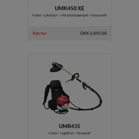
UMK450 XE
4 takt - cykelstyr - vibrationsdæmpet - luksussele
Køb her
DKK 6.895,00
UMR435
4 takt - rygbåren - flexaksel