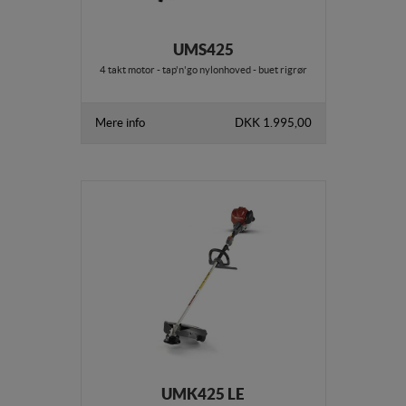
UMS425
4 takt motor - tap'n'go nylonhoved - buet rigrør
Mere info
DKK 1.995,00
UMK425 LE