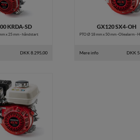
00 KRDA-SD
GX120 SX4-OH
mm x 25 mm - håndstart
PTO Ø 18 mm x 50 mm -Oliealarm - 
DKK 8.295,00
Mere info
DKK 5