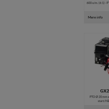
600 o/m. (6:1) - 
internettet.
Mere info
GX2
PTO Ø 20 mm x 
start/Hå