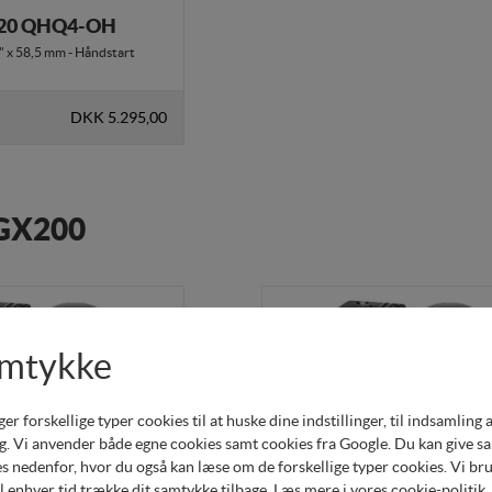
20 QHQ4-OH
 x 58,5 mm - Håndstart
DKK 5.295,00
 GX200
amtykke
forskellige typer cookies til at huske dine indstillinger, til indsamling af 
. Vi anvender både egne cookies samt cookies fra Google. Du kan give samt
s nedenfor, hvor du også kan læse om de forskellige typer cookies. Vi brug
il enhver tid trække dit samtykke tilbage. Læs mere i
vores cookie-politik
.