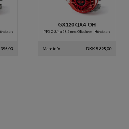
GX120 QX4-OH
Håndstart
PTO Ø 3/4 x 58,5 mm .Oliealarm - Håndstart
.395,00
Mere info
DKK 5.395,00