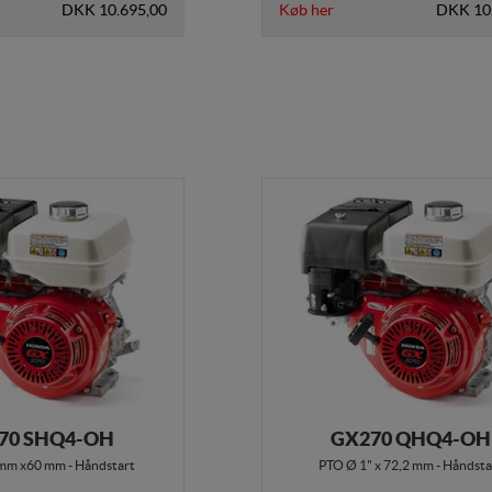
DKK 10.695,00
Køb her
DKK 10
70 SHQ4-OH
GX270 QHQ4-OH
mm x60 mm - Håndstart
PTO Ø 1" x 72,2 mm - Håndsta