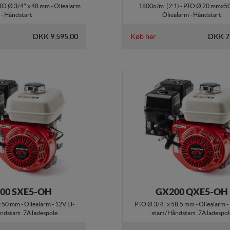
PTO Ø 3/4" x 48 mm - Oliealarm
1800o/m. (2:1) - PTO Ø 20 mmx5
- Håndstart
Oliealarm - Håndstart
DKK 9.595,00
Køb her
DKK 7
00 SXE5-OH
GX200 QXE5-OH
50 mm - Oliealarm - 12V El-
PTO Ø 3/4" x 58,5 mm - Oliealarm -
ndstart .7A ladespole
start/Håndstart .7A ladespol