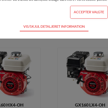
60 SHQ4-OH
GX160 QHQ4-OH
mm x 50 mm - Håndstart
PTO Ø 3/4" x 58,5 mm - Håndst
VIS/SKJUL DETALJERET INFORMATION
dvendige for hjemmesidens grundlæggende funktioner som fx navigation,
DKK 5.495,00
Køb her
DKK 5
for ikke fravælges
s til at optimere design, brugervenlighed og effektiviteten af en hjemmesi
al besøg og hvordan hjemmesiden bruges.
ing
s (tracking-cookies) indsamler brugerens digitale fodspor på tværs af f
ren interesserer sig for/søger på for at kunne personalisere indholdet på 
ære interessant for den enkelte bruger.
ing
(tracking-cookies) indsamler brugerens digitale fodspor på tværs af fl
60 HX4-OH
GX160 LX4-OH
ren interesserer sig for/søger på for at kunne vise personrettede annonce