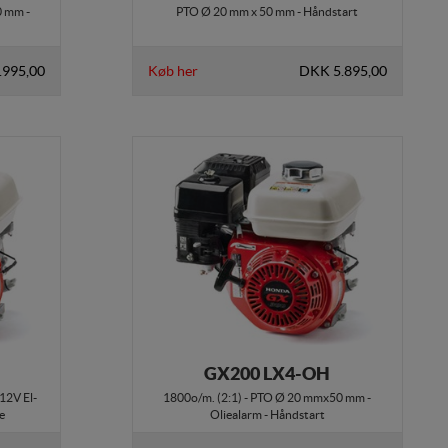
0 mm -
PTO Ø 20 mm x 50 mm - Håndstart
.995,00
Køb her
DKK 5.895,00
GX200 LX4-OH
 12V El-
1800o/m. (2:1) - PTO Ø 20 mmx50 mm -
e
Oliealarm - Håndstart