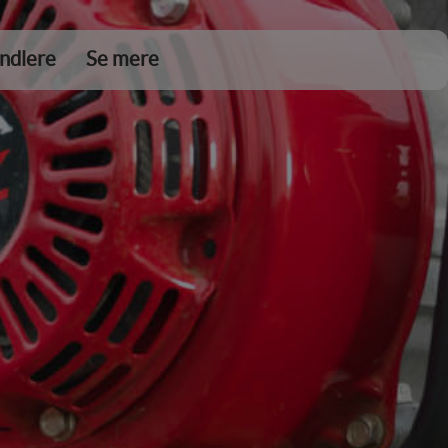
ndlere
Se mere
DKK 0,00
Tøm kurv
Gå til kassen