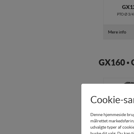
GX1
PTO Ø 3/4"
Mere info
GX160 •
Cookie-s
Denne hjemmeside bruger 
målrettet markedsføring
udvalgte typer af cookie
huske dit valg. Du kan t