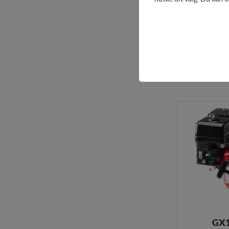
GX1
PTO Ø 20 
Teknisk
Tekniske cookies er nø
Køb her
indkøbskurv og kan der
Statistik
Statistik-cookies bruge
besøgsstatistik om ant
Personaliser
Personaliserings-cookie
registrerer, hvad bruge
vise indhold, som kan v
Markedsfør
Markedsførings-cookies 
GX1
registrerer, hvad bruge