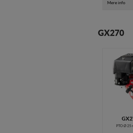
Mere info
GX270
GX2
PTO Ø 25 