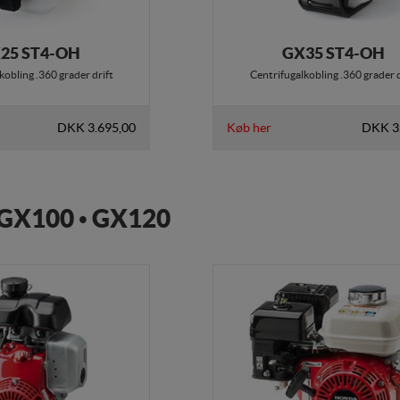
25 ST4-OH
GX35 ST4-OH
kobling .360 grader drift
Centrifugalkobling .360 grader d
DKK 3.695,00
Køb her
DKK 3
GX100 • GX120