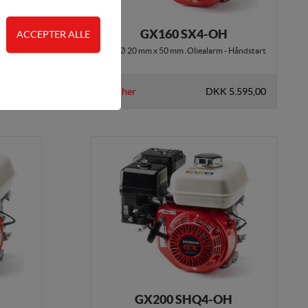
GX160 SX4-OH
art
PTO Ø 20 mm x 50 mm .Oliealarm - Håndstart
 adgangskontrol samt
.495,00
Køb her
DKK 5.595,00
de. Fx ved at indsamle
lere hjemmesider og
en hjemmeside - dvs.
ere hjemmesider og
GX200 SHQ4-OH
r, når denne færdes på