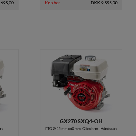
.695,00
Køb her
DKK 9.595,00
GX270 SXQ4-OH
rt
PTO Ø 25 mm x60 mm .Oliealarm - Håndstart