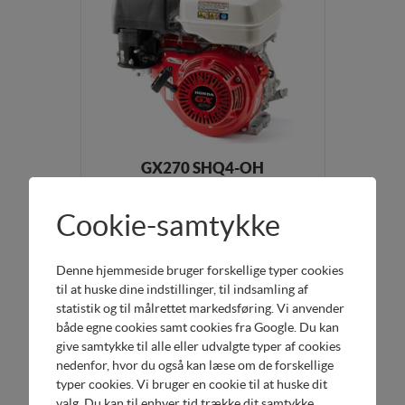
GX270 SHQ4-OH
PTO Ø 25 mm x60 mm - Håndstart
Cookie-samtykke
Mere info
DKK 9.695,00
Denne hjemmeside bruger forskellige typer cookies
til at huske dine indstillinger, til indsamling af
statistik og til målrettet markedsføring. Vi anvender
både egne cookies samt cookies fra Google. Du kan
give samtykke til alle eller udvalgte typer af cookies
nedenfor, hvor du også kan læse om de forskellige
typer cookies. Vi bruger en cookie til at huske dit
valg. Du kan til enhver tid trække dit samtykke