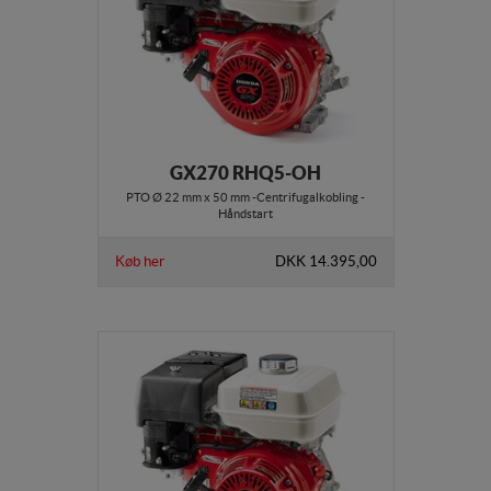
GX270 RHQ5-OH
PTO Ø 22 mm x 50 mm -Centrifugalkobling -
Håndstart
Køb her
DKK 14.395,00