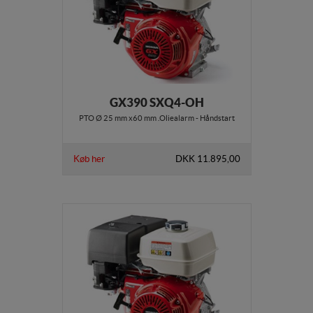
GX390 SXQ4-OH
PTO Ø 25 mm x60 mm .Oliealarm - Håndstart
Køb her
DKK 11.895,00