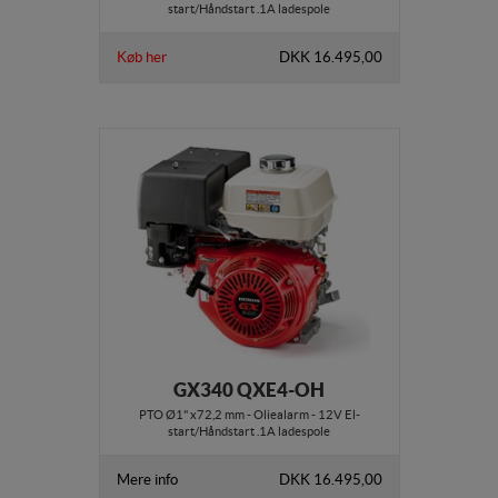
start/Håndstart .1A ladespole
Køb her
DKK 16.495,00
GX340 QXE4-OH
PTO Ø1" x72,2 mm - Oliealarm - 12V El-
start/Håndstart .1A ladespole
Mere info
DKK 16.495,00