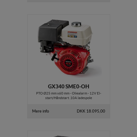
GX340 SME0-OH
PTO Ø25 mm x60 mm - Oliealarm - 12V El-
start/Håndstart .10A ladespole
Mere info
DKK 18.095,00