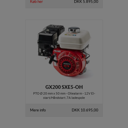
Køb her
DKK 5.895,00
GX200 SXE5-OH
PTO Ø 20 mm x 50 mm - Oliealarm - 12V El-
start/Håndstart .7A ladespole
Mere info
DKK 10.695,00