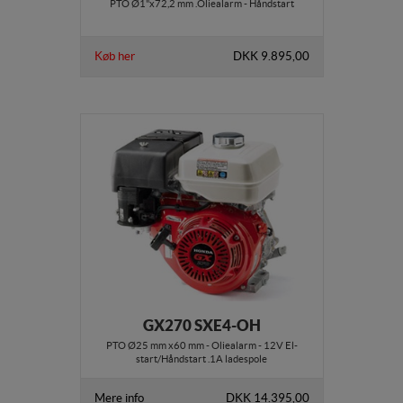
PTO Ø1"x72,2 mm .Oliealarm - Håndstart
Køb her
DKK 9.895,00
GX270 SXE4-OH
PTO Ø25 mm x60 mm - Oliealarm - 12V El-
start/Håndstart .1A ladespole
Mere info
DKK 14.395,00