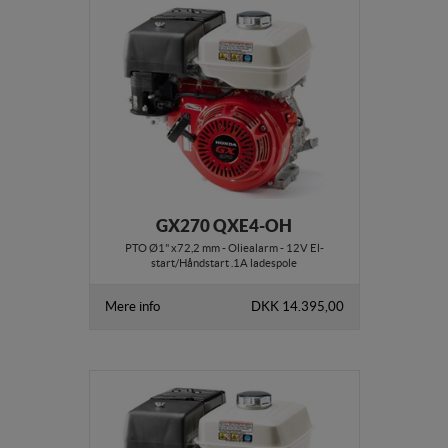
GX270 QXE4-OH
PTO Ø1" x72,2 mm - Oliealarm - 12V El-
start/Håndstart .1A ladespole
Mere info
DKK 14.395,00