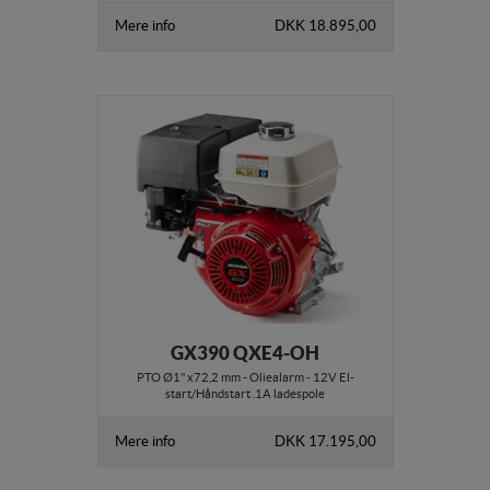
Mere info
DKK 18.895,00
GX390 QXE4-OH
PTO Ø1" x72,2 mm - Oliealarm - 12V El-
start/Håndstart .1A ladespole
Mere info
DKK 17.195,00