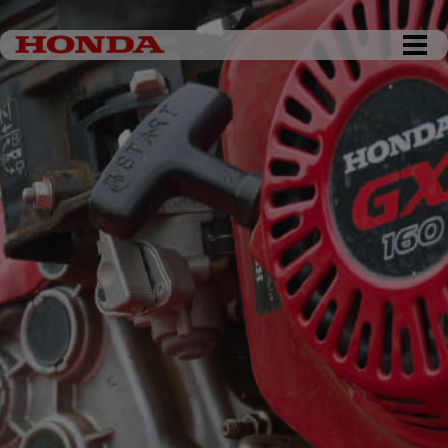
DKK 0,00
Tøm kurv
Gå til kassen