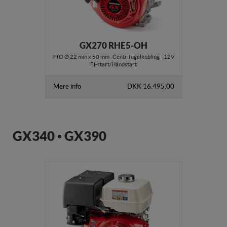
GX270 RHE5-OH
PTO Ø 22 mm x 50 mm -Centrifugalkobling - 12V
El-start/Håndstart
Mere info
DKK 16.495,00
GX340 • GX390