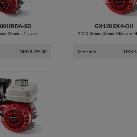
00 KRDA-SD
GX120 SX4-OH
mm x 25 mm - håndstart
PTO Ø 18 mm x 50 mm -Oliealarm - 
DKK 8.295,00
Mere info
DKK 5