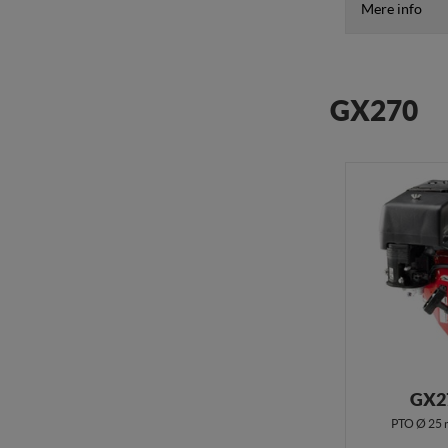
Mere info
GX270
GX2
PTO Ø 25 