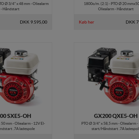
PTO Ø 3/4" x 48 mm - Oliealarm
1800o/m. (2:1) - PTO Ø 20 mmx5
- Håndstart
Oliealarm - Håndstart
DKK 9.595,00
Køb her
DKK 7
00 SXE5-OH
GX200 QXE5-OH
50 mm - Oliealarm - 12V El-
PTO Ø 3/4" x 58,5 mm - Oliealarm -
ndstart .7A ladespole
start/Håndstart .7A ladespol