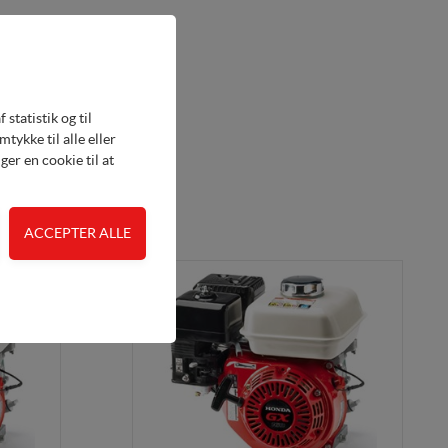
statistik og til
ykke til alle eller
er en cookie til at
 adgangskontrol samt
de. Fx ved at indsamle