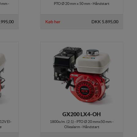
0 mm -
PTO Ø 20 mm x 50 mm - Håndstart
.995,00
Køb her
DKK 5.895,00
GX200 LX4-OH
 12V El-
1800o/m. (2:1) - PTO Ø 20 mmx50 mm -
e
Oliealarm - Håndstart