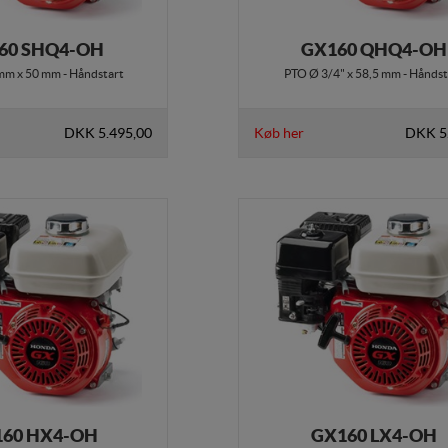
ing
60 SHQ4-OH
GX160 QHQ4-OH
s (tracking-cookies) indsamler brugerens digitale fodspor på tværs af f
ren interesserer sig for/søger på for at kunne personalisere indholdet på 
mm x 50 mm - Håndstart
PTO Ø 3/4" x 58,5 mm - Håndst
ære interessant for den enkelte bruger.
DKK 5.495,00
Køb her
DKK 5
ing
(tracking-cookies) indsamler brugerens digitale fodspor på tværs af fl
ren interesserer sig for/søger på for at kunne vise personrettede annonce
60 HX4-OH
GX160 LX4-OH