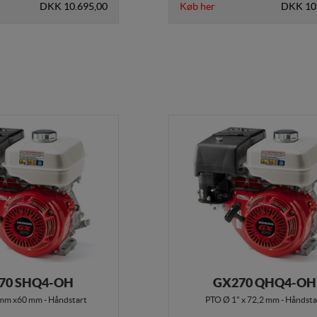
DKK 10.695,00
Køb her
DKK 10
70 SHQ4-OH
GX270 QHQ4-OH
mm x60 mm - Håndstart
PTO Ø 1" x 72,2 mm - Håndsta