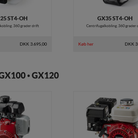
25 ST4-OH
GX35 ST4-OH
kobling .360 grader drift
Centrifugalkobling .360 grader d
DKK 3.695,00
Køb her
DKK 3
GX100 • GX120