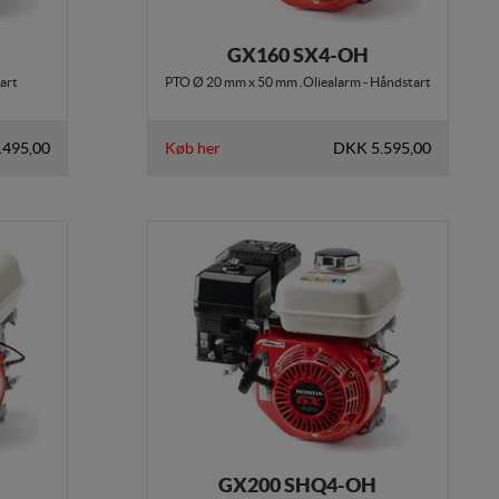
GX160 SX4-OH
lere hjemmesider og
en hjemmeside - dvs.
art
PTO Ø 20 mm x 50 mm .Oliealarm - Håndstart
.495,00
Køb her
DKK 5.595,00
ere hjemmesider og
r, når denne færdes på
GX200 SHQ4-OH