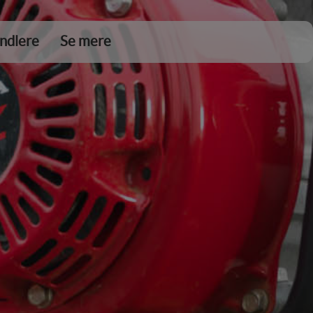
ndlere
Se mere
DKK 0,00
Tøm kurv
Gå til kassen