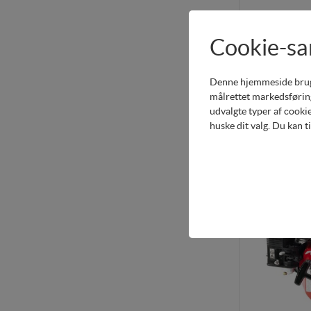
GX1
PTO Ø 3/4"
Cookie-s
Mere info
Denne hjemmeside bruger 
målrettet markedsføring
udvalgte typer af cookie
huske dit valg. Du kan t
GX160 •
Teknisk
Tekniske cookies er nø
indkøbskurv og kan der
Statistik
Statistik-cookies bruge
besøgsstatistik om ant