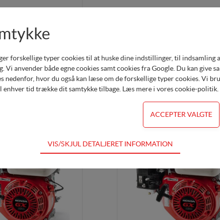
20 QHQ4-OH
 x 58,5 mm - Håndstart
amtykke
DKK 5.295,00
forskellige typer cookies til at huske dine indstillinger, til indsamling af 
. Vi anvender både egne cookies samt cookies fra Google. Du kan give samt
s nedenfor, hvor du også kan læse om de forskellige typer cookies. Vi brug
il enhver tid trække dit samtykke tilbage. Læs mere i
vores cookie-politik
.
 GX200
VIS/SKJUL DETALJERET INFORMATION
dvendige for hjemmesidens grundlæggende funktioner som fx navigation,
for ikke fravælges
s til at optimere design, brugervenlighed og effektiviteten af en hjemmesi
al besøg og hvordan hjemmesiden bruges.