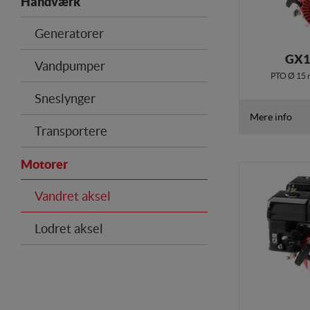
Håndværk
Generatorer
GX1
Vandpumper
PTO Ø 15 
Sneslynger
Mere info
Transportere
Motorer
Vandret aksel
Lodret aksel