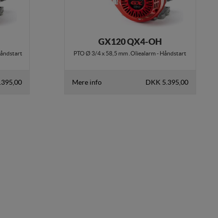
GX120 QX4-OH
Håndstart
PTO Ø 3/4 x 58,5 mm .Oliealarm - Håndstart
.395,00
Mere info
DKK 5.395,00