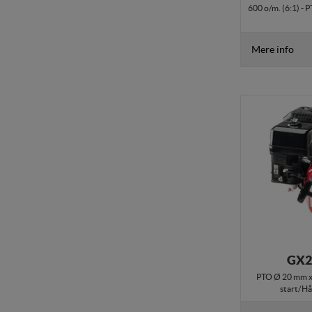
600 o/m. (6:1) - 
Mere info
GX2
PTO Ø 20 mm x 
start/Hå