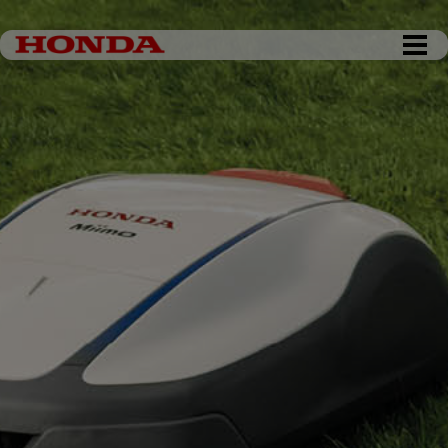
DKK 0,00
Tøm kurv
Gå til kassen