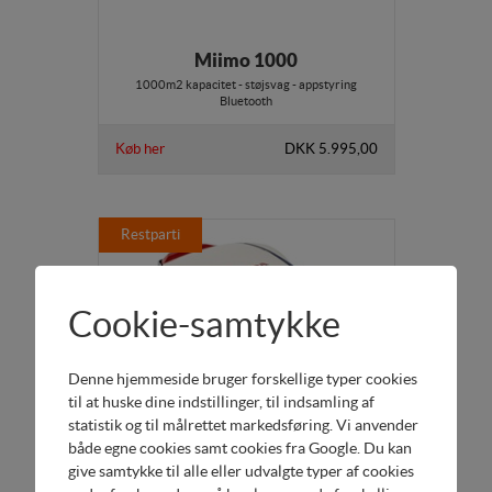
Miimo 1000
1000m2 kapacitet - støjsvag - appstyring
Bluetooth
Køb her
DKK 5.995,00
Restparti
Cookie-samtykke
Denne hjemmeside bruger forskellige typer cookies
til at huske dine indstillinger, til indsamling af
statistik og til målrettet markedsføring. Vi anvender
både egne cookies samt cookies fra Google. Du kan
give samtykke til alle eller udvalgte typer af cookies
Miimo 1500 Live