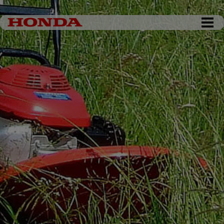
DKK 0,00
Tøm kurv
Gå til kassen