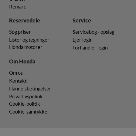
bruger.
Remarc
Markedsføring
Reservedele
Service
Markedsførings-cookies (tracking-cookies)
Søg priser
Servicebog - opslag
indsamler brugerens digitale fodspor på tværs af
flere hjemmesider og registrerer, hvad brugeren
Lister og tegninger
Ejer login
interesserer sig for/søger på for at kunne vise
Honda motorer
Forhandler login
personrettede annoncer, når denne færdes på
internettet.
Om Honda
Om os
Kontakt
Handelsbetingelser
Privatlivspolitik
Cookie-politik
Cookie-samtykke