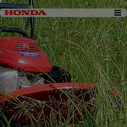
DKK 0,00
Tøm kurv
Gå til kassen