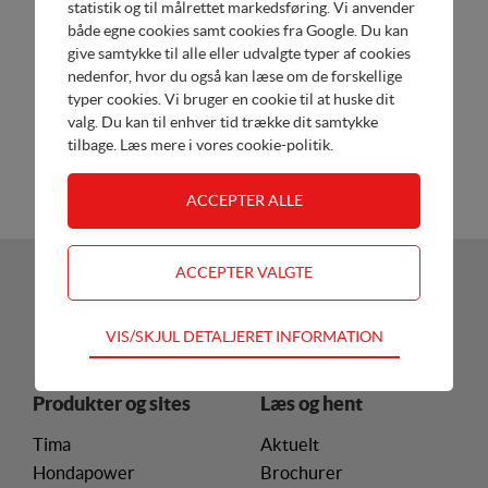
statistik og til målrettet markedsføring. Vi anvender
både egne cookies samt cookies fra Google. Du kan
give samtykke til alle eller udvalgte typer af cookies
Raptor Hydro
nedenfor, hvor du også kan læse om de forskellige
Redskabsbærer med hydrostatisk fremdrift
typer cookies. Vi bruger en cookie til at huske dit
valg. Du kan til enhver tid trække dit samtykke
tilbage. Læs mere i
vores cookie-politik
.
Mere info
DKK 23.995,00
Se mere
Teknisk
VIS/SKJUL DETALJERET INFORMATION
Tekniske cookies er nødvendige for hjemmesidens
grundlæggende funktioner som fx navigation,
Produkter og sites
Læs og hent
adgangskontrol samt indkøbskurv og kan derfor ikke
fravælges
Tima
Aktuelt
Hondapower
Brochurer
Statistik