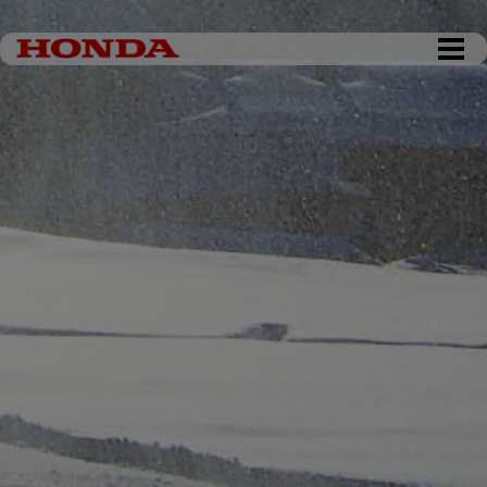
DKK 0,00
Tøm kurv
Gå til kassen