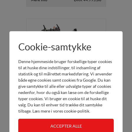
Cookie-samtykke
Denne hjemmeside bruger forskellige typer cookies
til at huske dine indstillinger, til indsamling af
statistik og til målrettet markedsføring. Vi anvender
både egne cookies samt cookies fra Google. Du kan
give samtykke til alle eller udvalgte typer af cookies
HSS970 ET
nedenfor, hvor du også kan læse om de forskellige
70 cm - Totrins - Larvebånd
typer cookies. Vi bruger en cookie til at huske dit
valg. Du kan til enhver tid trække dit samtykke
tilbage. Læs mere i
vores cookie-politik
.
Køb her
DKK 41.995,00