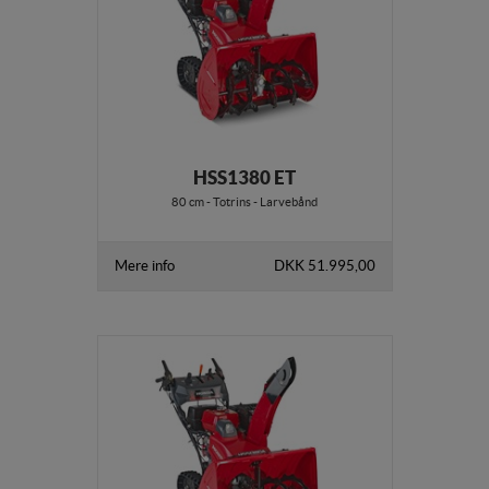
interesserer sig for/søger på for at kunne
personalisere indholdet på en hjemmeside - dvs. vise
indhold, som kan være interessant for den enkelte
bruger.
Markedsføring
Markedsførings-cookies (tracking-cookies)
HSS1380 ET
indsamler brugerens digitale fodspor på tværs af
flere hjemmesider og registrerer, hvad brugeren
80 cm - Totrins - Larvebånd
interesserer sig for/søger på for at kunne vise
personrettede annoncer, når denne færdes på
Mere info
DKK 51.995,00
internettet.