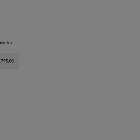
de. Fx ved at indsamle
 mm frit
lere hjemmesider og
en hjemmeside - dvs.
.795,00
ere hjemmesider og
r, når denne færdes på