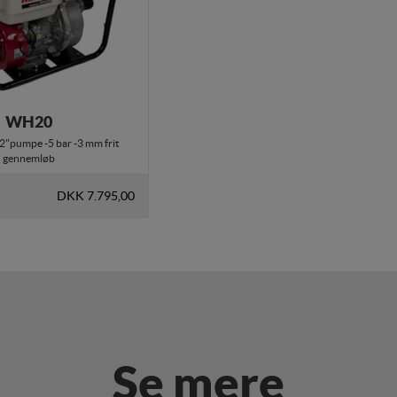
WH20
 2"pumpe -5 bar -3 mm frit
gennemløb
DKK 7.795,00
Se mere