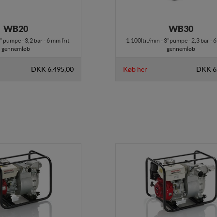
WB20
WB30
2" pumpe - 3,2 bar - 6 mm frit
1.100ltr./min - 3"pumpe - 2,3 bar - 6
gennemløb
gennemløb
DKK 6.495,00
Køb her
DKK 6