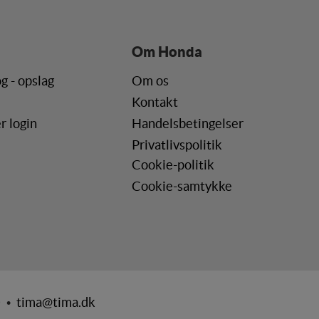
Om Honda
g - opslag
Om os
Kontakt
r login
Handelsbetingelser
Privatlivspolitik
Cookie-politik
Cookie-samtykke
0 •
tima@tima.dk