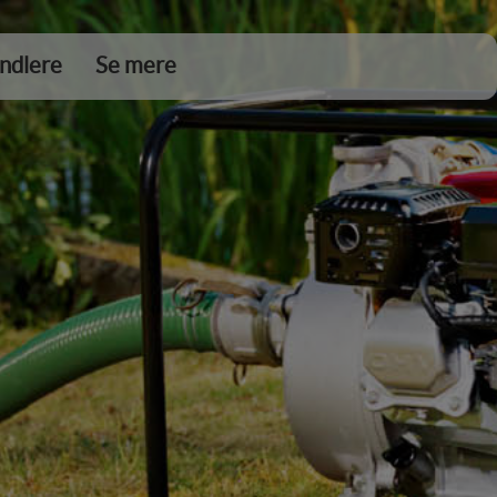
ndlere
Se mere
DKK 0,00
Tøm kurv
Gå til kassen