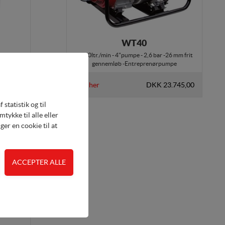
WT40
6 mm frit
1.640ltr./min - 4"pumpe - 2,6 bar -26 mm frit
pe
gennemløb -Entreprenørpumpe
.395,00
Køb her
DKK 23.745,00
statistik og til
ykke til alle eller
er en cookie til at
 adgangskontrol samt