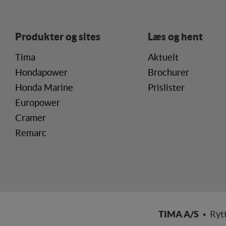
Produkter og sites
Læs og hent
Tima
Aktuelt
Hondapower
Brochurer
Honda Marine
Prislister
Europower
Cramer
Remarc
TIMA A/S
• Ryt