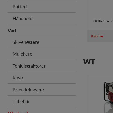
Batteri
Håndholdt
600 ltr./min - 
Vari
Køb her
Skivehøstere
Mulchere
WT
Tohjulstraktorer
Koste
Brændekløvere
Tilbehør