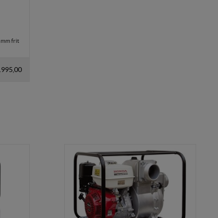
 mm frit
.995,00