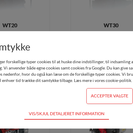
WT20
WT30
 2"pumpe -3 bar -20 mm frit
1.210ltr./min - 3"pumpe - 2,7 bar -2
b -Entreprenørpumpe
gennemløb -Entreprenørpum
amtykke
DKK 11.620,00
Køb her
DKK 16
forskellige typer cookies til at huske dine indstillinger, til indsamling af 
. Vi anvender både egne cookies samt cookies fra Google. Du kan give samt
s nedenfor, hvor du også kan læse om de forskellige typer cookies. Vi brug
il enhver tid trække dit samtykke tilbage. Læs mere i
vores cookie-politik
.
VIS/SKJUL DETALJERET INFORMATION
dvendige for hjemmesidens grundlæggende funktioner som fx navigation,
for ikke fravælges