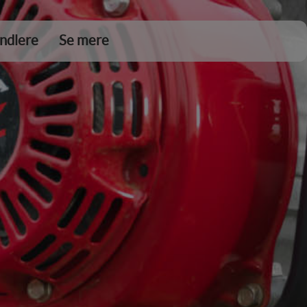
ndlere
Se mere
DKK 0,00
Tøm kurv
Gå til kassen