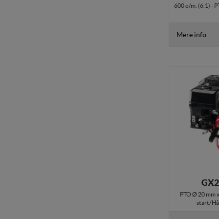
600 o/m. (6:1) - 
internettet.
Mere info
GX2
PTO Ø 20 mm x 
start/Hå