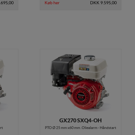
.695,00
Køb her
DKK 9.595,00
GX270 SXQ4-OH
rt
PTO Ø 25 mm x60 mm .Oliealarm - Håndstart