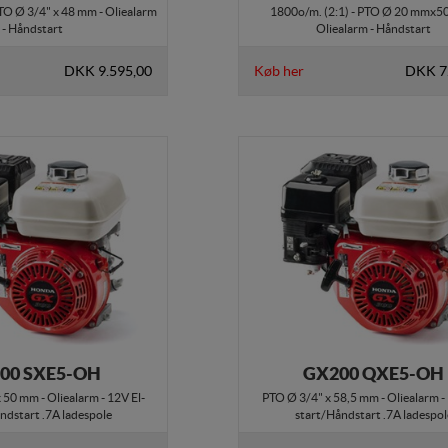
PTO Ø 3/4" x 48 mm - Oliealarm
1800o/m. (2:1) - PTO Ø 20 mmx5
- Håndstart
Oliealarm - Håndstart
DKK 9.595,00
Køb her
DKK 7
00 SXE5-OH
GX200 QXE5-OH
50 mm - Oliealarm - 12V El-
PTO Ø 3/4" x 58,5 mm - Oliealarm -
ndstart .7A ladespole
start/Håndstart .7A ladespol