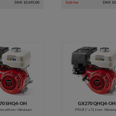
DKK 10.695,00
Køb her
DKK 10
70 SHQ4-OH
GX270 QHQ4-OH
mm x60 mm - Håndstart
PTO Ø 1" x 72,2 mm - Håndsta