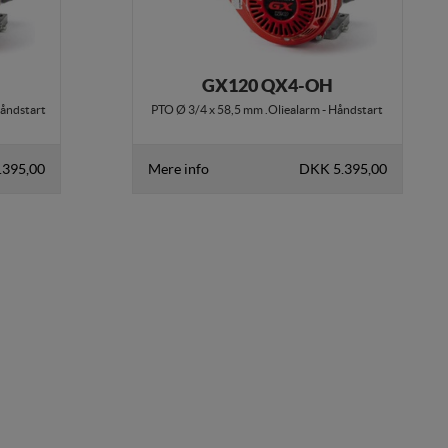
GX120 QX4-OH
Håndstart
PTO Ø 3/4 x 58,5 mm .Oliealarm - Håndstart
.395,00
Mere info
DKK 5.395,00