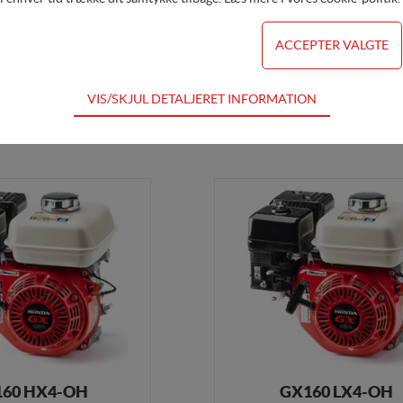
60 SHQ4-OH
GX160 QHQ4-OH
mm x 50 mm - Håndstart
PTO Ø 3/4" x 58,5 mm - Håndst
VIS/SKJUL DETALJERET INFORMATION
dvendige for hjemmesidens grundlæggende funktioner som fx navigation,
DKK 5.495,00
Køb her
DKK 5
for ikke fravælges
s til at optimere design, brugervenlighed og effektiviteten af en hjemmesi
al besøg og hvordan hjemmesiden bruges.
ing
s (tracking-cookies) indsamler brugerens digitale fodspor på tværs af f
ren interesserer sig for/søger på for at kunne personalisere indholdet på 
ære interessant for den enkelte bruger.
ing
(tracking-cookies) indsamler brugerens digitale fodspor på tværs af fl
60 HX4-OH
GX160 LX4-OH
ren interesserer sig for/søger på for at kunne vise personrettede annonce