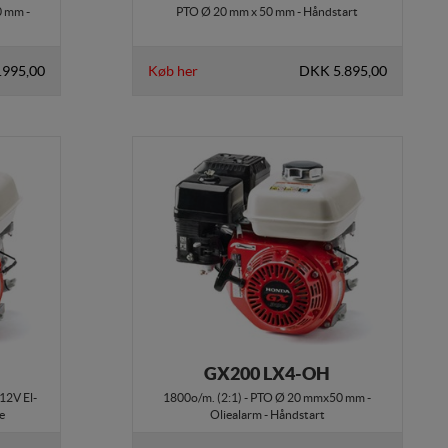
0 mm -
PTO Ø 20 mm x 50 mm - Håndstart
.995,00
Køb her
DKK 5.895,00
GX200 LX4-OH
 12V El-
1800o/m. (2:1) - PTO Ø 20 mmx50 mm -
e
Oliealarm - Håndstart