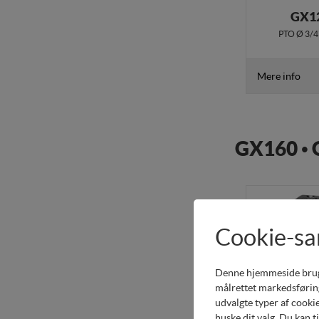
GX1
PTO Ø 3/4"
Mere info
GX160 •
Cookie-s
Denne hjemmeside bruger 
målrettet markedsføring
udvalgte typer af cookie
huske dit valg. Du kan t