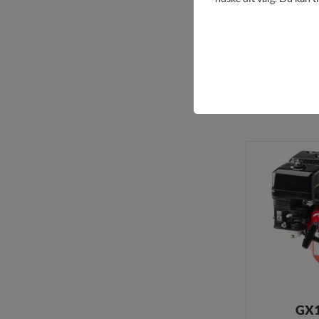
GX1
PTO Ø 20 
Teknisk
Tekniske cookies er nø
Køb her
indkøbskurv og kan der
Statistik
Statistik-cookies bruge
besøgsstatistik om ant
Personaliser
Personaliserings-cookie
registrerer, hvad bruge
vise indhold, som kan v
Markedsfør
Markedsførings-cookies 
GX1
registrerer, hvad bruge