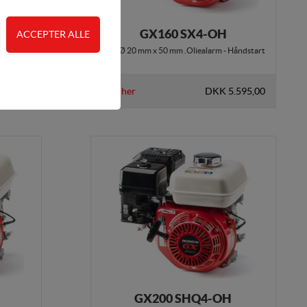
GX160 SX4-OH
art
PTO Ø 20 mm x 50 mm .Oliealarm - Håndstart
 adgangskontrol samt
.495,00
Køb her
DKK 5.595,00
de. Fx ved at indsamle
lere hjemmesider og
en hjemmeside - dvs.
ere hjemmesider og
GX200 SHQ4-OH
r, når denne færdes på