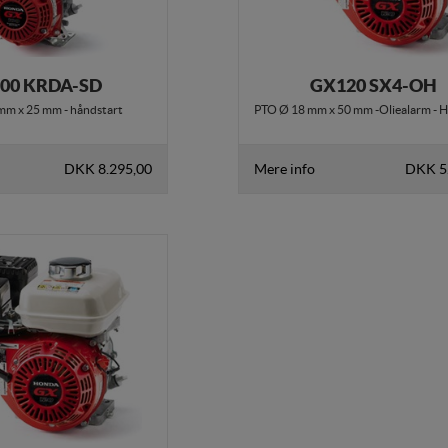
00 KRDA-SD
GX120 SX4-OH
mm x 25 mm - håndstart
PTO Ø 18 mm x 50 mm -Oliealarm - 
DKK 8.295,00
Mere info
DKK 5