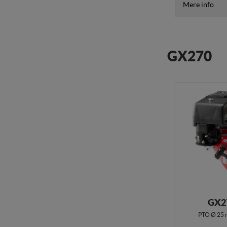
Mere info
GX270
GX2
PTO Ø 25 