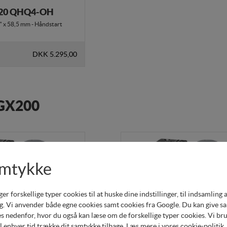
20 QHQ4-OH
 x 58,5 mm - Håndstart
DKK 5.295,00
 GX200
amtykke
forskellige typer cookies til at huske dine indstillinger, til indsamling af 
. Vi anvender både egne cookies samt cookies fra Google. Du kan give samt
s nedenfor, hvor du også kan læse om de forskellige typer cookies. Vi brug
il enhver tid trække dit samtykke tilbage. Læs mere i
vores cookie-politik
.