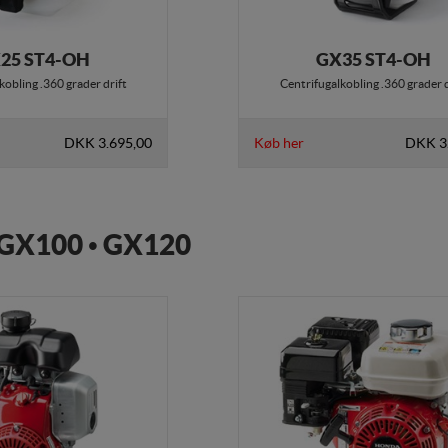
25 ST4-OH
GX35 ST4-OH
kobling .360 grader drift
Centrifugalkobling .360 grader d
DKK 3.695,00
Køb her
DKK 3
GX100 • GX120