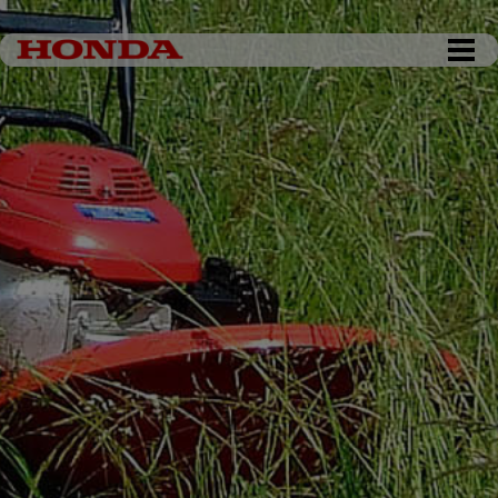
DKK 0,00
Tøm kurv
Gå til kassen