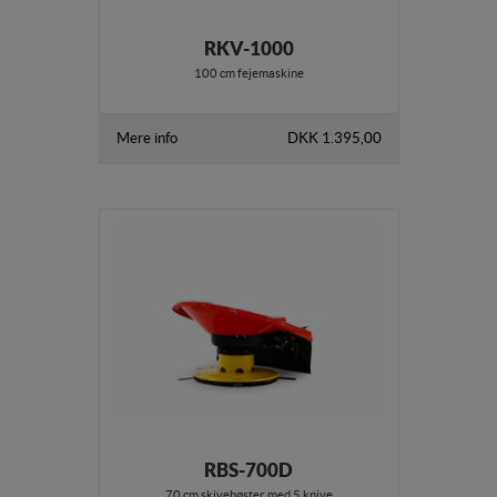
RKV-1000
100 cm fejemaskine
Mere info
DKK 1.395,00
RBS-700D
70 cm skivehøster med 5 knive