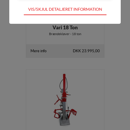
Teknisk
VIS/SKJUL DETALJERET INFORMATION
Tekniske cookies er nødvendige for hjemmesidens
grundlæggende funktioner som fx navigation,
Vari 18 Ton
adgangskontrol samt indkøbskurv og kan derfor ikke
fravælges
Brændekløver - 18 ton
Statistik
Mere info
DKK 23.995,00
Statistik-cookies bruges til at optimere design,
brugervenlighed og effektiviteten af en hjemmeside.
Fx ved at indsamle besøgsstatistik om antal besøg og
hvordan hjemmesiden bruges.
Personalisering
Personaliserings-cookies (tracking-cookies)
indsamler brugerens digitale fodspor på tværs af
flere hjemmesider og registrerer, hvad brugeren
interesserer sig for/søger på for at kunne
personalisere indholdet på en hjemmeside - dvs. vise
indhold, som kan være interessant for den enkelte
bruger.