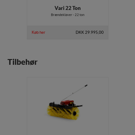
Vari 22 Ton
Markedsføring
Brændekløver - 22 ton
Markedsførings-cookies (tracking-cookies)
indsamler brugerens digitale fodspor på tværs af
Køb her
DKK 29.995,00
flere hjemmesider og registrerer, hvad brugeren
interesserer sig for/søger på for at kunne vise
personrettede annoncer, når denne færdes på
internettet.
Tilbehør